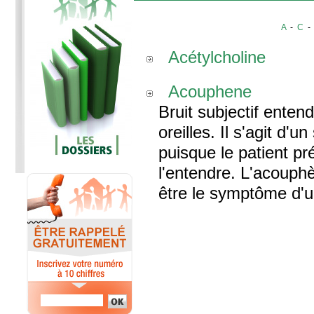
A
-
C
Acétylcholine
Acouphene
Bruit subjectif ente
oreilles. Il s'agit d'
puisque le patient p
l'entendre. L'acouph
être le symptôme d'un