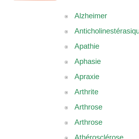
Alzheimer
Anticholinestérasiq
Apathie
Aphasie
Apraxie
Arthrite
Arthrose
Arthrose
Athérosclérose