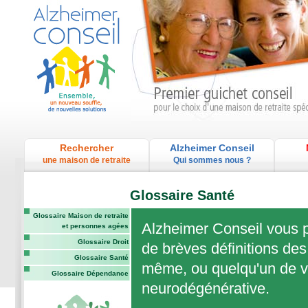
Rechercher
Alzheimer Conseil
une maison de retraite
Qui sommes nous ?
Glossaire Santé
Glossaire Maison de retraite
Alzheimer Conseil vous p
et personnes agées
Glossaire Droit
de brèves définitions des
Glossaire Santé
même, ou quelqu'un de vo
Glossaire Dépendance
neurodégénérative.