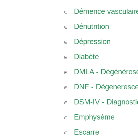
Démence vasculair
Dénutrition
Dépression
Diabète
DMLA - Dégénéresce
DNF - Dégenerescen
DSM-IV - Diagnostic
Emphysème
Escarre