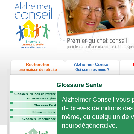
Rechercher
Alzheimer Conseil
une maison de retraite
Qui sommes nous ?
Glossaire Santé
Glossaire Maison de retraite
Alzheimer Conseil vous p
et personnes agées
Glossaire Droit
de brèves définitions des
Glossaire Santé
même, ou quelqu'un de vo
Glossaire Dépendance
neurodégénérative.