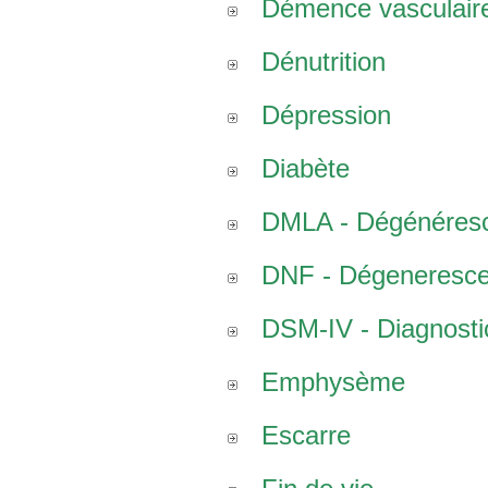
Démence vasculair
Dénutrition
Dépression
Diabète
DMLA - Dégénéresce
DNF - Dégenerescen
DSM-IV - Diagnostic
Emphysème
Escarre