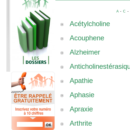
A
-
C
Acétylcholine
Acouphene
Alzheimer
Anticholinestérasiq
Apathie
Aphasie
Apraxie
Arthrite