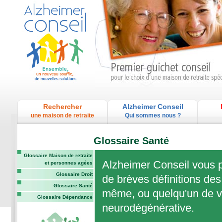
Rechercher
Alzheimer Conseil
une maison de retraite
Qui sommes nous ?
Glossaire Santé
Glossaire Maison de retraite
Alzheimer Conseil vous p
et personnes agées
Glossaire Droit
de brèves définitions des
Glossaire Santé
même, ou quelqu'un de vo
Glossaire Dépendance
neurodégénérative.