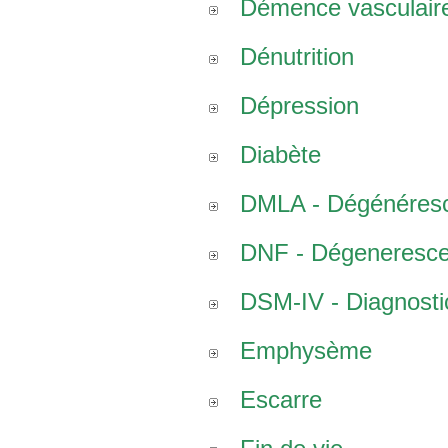
Démence vasculair
Dénutrition
Dépression
Diabète
DMLA - Dégénéresce
DNF - Dégenerescen
DSM-IV - Diagnostic
Emphysème
Escarre