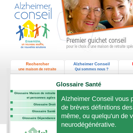
Rechercher
Alzheimer Conseil
une maison de retraite
Qui sommes nous ?
Glossaire Santé
Glossaire Maison de retraite
Alzheimer Conseil vous p
et personnes agées
Glossaire Droit
de brèves définitions des
Glossaire Santé
même, ou quelqu'un de vo
Glossaire Dépendance
neurodégénérative.