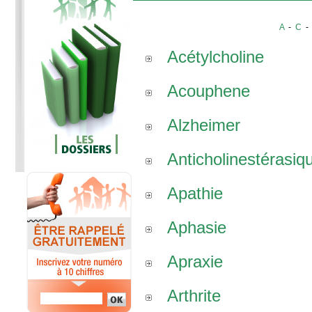
A
-
C
Acétylcholine
Acouphene
Alzheimer
Anticholinestérasiq
Apathie
Aphasie
Apraxie
Arthrite