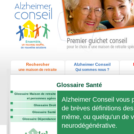
Rechercher
Alzheimer Conseil
une maison de retraite
Qui sommes nous ?
Glossaire Santé
Glossaire Maison de retraite
Alzheimer Conseil vous p
et personnes agées
Glossaire Droit
de brèves définitions des
Glossaire Santé
même, ou quelqu'un de vo
Glossaire Dépendance
neurodégénérative.