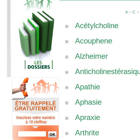
A
-
C
Acétylcholine
Acouphene
Alzheimer
Anticholinestérasiq
Apathie
Aphasie
Apraxie
Arthrite