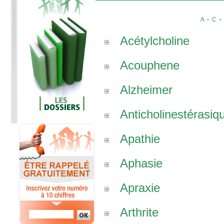
A
-
C
Acétylcholine
Acouphene
Alzheimer
Anticholinestérasiq
Apathie
Aphasie
Apraxie
Arthrite