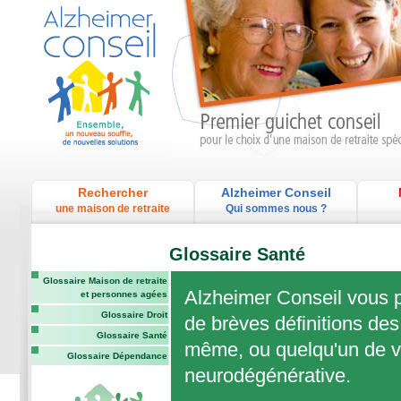
Rechercher
Alzheimer Conseil
une maison de retraite
Qui sommes nous ?
Glossaire Santé
Glossaire Maison de retraite
Alzheimer Conseil vous p
et personnes agées
Glossaire Droit
de brèves définitions des
Glossaire Santé
même, ou quelqu'un de vo
Glossaire Dépendance
neurodégénérative.