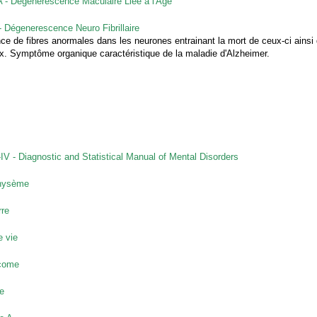
- Dégénérescence Maculaire Liée à l'Age
 Dégenerescence Neuro Fibrillaire
ce de fibres anormales dans les neurones entrainant la mort de ceux-ci ainsi 
x. Symptôme organique caractéristique de la maladie d'Alzheimer.
V - Diagnostic and Statistical Manual of Mental Disorders
hysème
rre
e vie
come
e