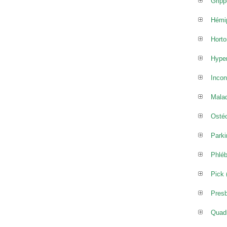
Gripp
Hémip
Horto
Hyper
Incon
Malad
Osté
Parki
Phléb
Pick 
Pres
Quadr