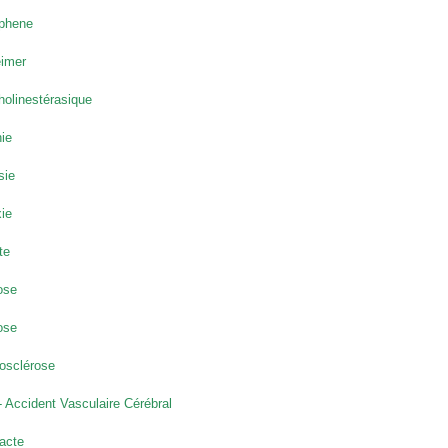
phene
eimer
holinestérasique
ie
sie
ie
te
ose
ose
osclérose
 Accident Vasculaire Cérébral
acte