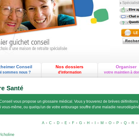
Spécialist
-
-
-
LE
zheimer Conseil
Nos dossiers
Organiser
i sommes nous ?
d'information
votre maintien à do
re Santé
Conseil vous propose un glossaire médical. Vous y trouverez de brèves définitions
si vous-même, ou quelqu'un de votre entourage souffre d'une maladie neurodégéné
A
-
C
-
D
-
E
-
F
-
G
-
H
-
I
-
M
-
O
-
P
-
Q
-
R
lcholine