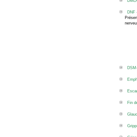
DMLA 
DNF -
Présen
nerveu
DSM-I
Emp
Esca
Fin d
Glau
Gripp