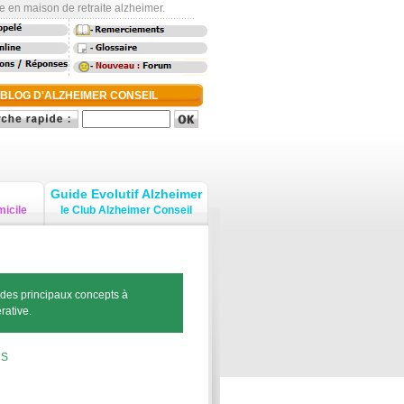
e en maison de retraite alzheimer.
-
-
-
 BLOG D'ALZHEIMER CONSEIL
Guide Evolutif Alzheimer
micile
le Club Alzheimer Conseil
 des principaux concepts à
rative.
-
S