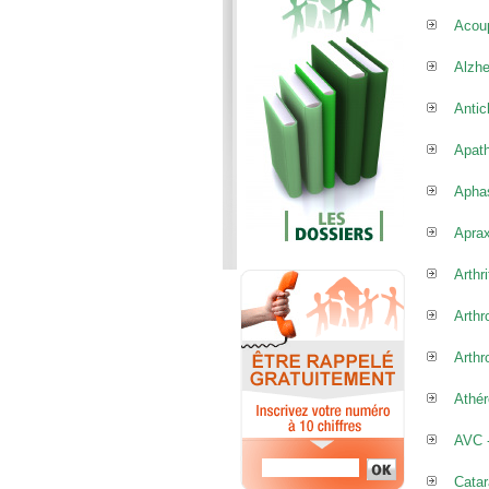
Acou
Alzh
Antic
Apath
Apha
Aprax
Arthri
Arthr
Arthr
Athér
AVC -
Catar