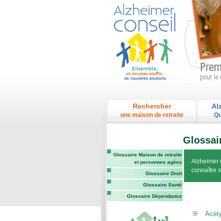
Rechercher
Al
une maison de retraite
Qu
Glossai
Glossaire Maison de retraite
Alzheimer 
et personnes agées
connaître 
Glossaire Droit
Glossaire Santé
Glossaire Dépendance
Acéty