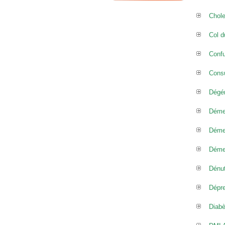
Chole
Col d
Confu
Consu
Dégén
Déme
Déme
Déme
Dénut
Dépr
Diabè