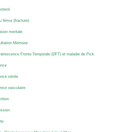
sterol
u fémur (fracture)
sion mentale
ltation Mémoire
érescence Fronto-Temporale (DFT) et maladie de Pick
nce
nce sénile
nce vasculaire
rition
ession
te