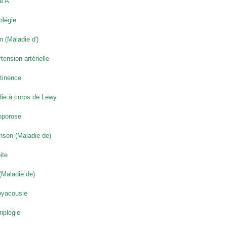
e A
légie
n (Maladie d')
tension artérielle
tinence
ie à corps de Lewy
oporose
nson (Maladie de)
ite
(Maladie de)
byacousie
iplégie