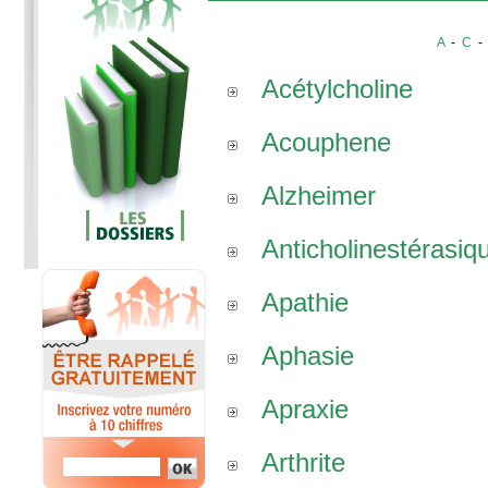
A
-
C
Acétylcholine
Acouphene
Alzheimer
Anticholinestérasiq
Apathie
Aphasie
Apraxie
Arthrite