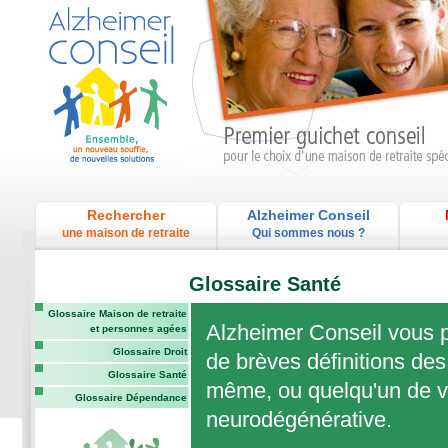
Rechercher
Alzheimer Conseil
une maison de retraite
Qui sommes nous ?
Glossaire Santé
Glossaire Maison de retraite
Alzheimer Conseil vous p
et personnes agées
Glossaire Droit
de brèves définitions des
Glossaire Santé
même, ou quelqu'un de vo
Glossaire Dépendance
neurodégénérative.