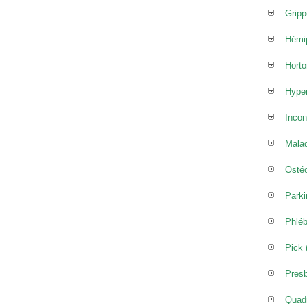
Gripp
Hémip
Horto
Hyper
Incon
Malad
Osté
Parki
Phléb
Pick 
Pres
Quadr