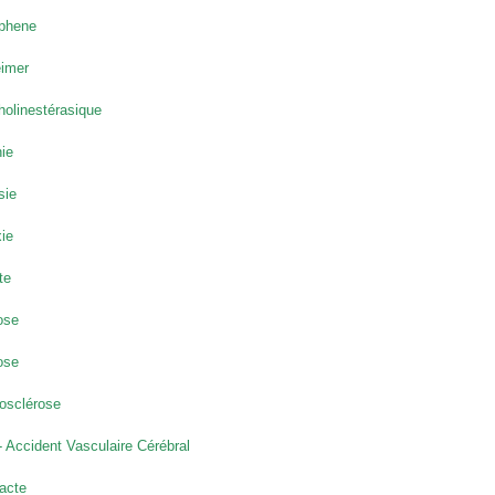
phene
eimer
holinestérasique
ie
sie
ie
te
ose
ose
osclérose
 Accident Vasculaire Cérébral
acte