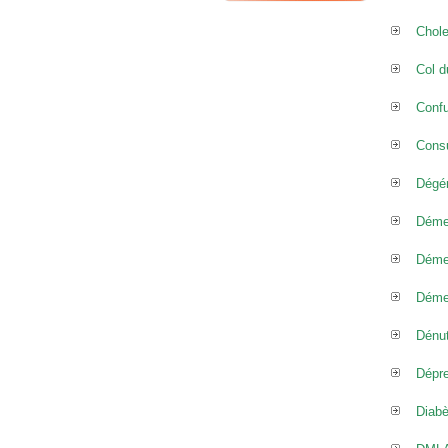
Chole
Col d
Confu
Consu
Dégén
Déme
Déme
Déme
Dénut
Dépr
Diabè