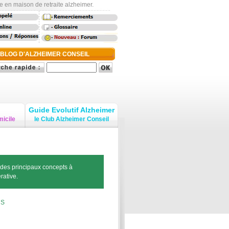
e en maison de retraite alzheimer.
-
-
-
 BLOG D'ALZHEIMER CONSEIL
Guide Evolutif Alzheimer
micile
le Club Alzheimer Conseil
 des principaux concepts à
rative.
-
S