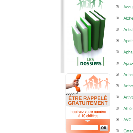
Acou
Alzh
Antic
Apath
Apha
Aprax
Arthri
Arthr
Arthr
Athér
AVC -
Catar