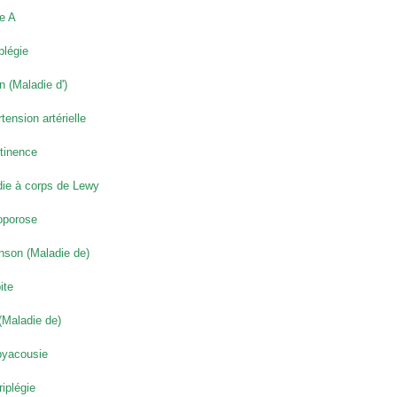
e A
légie
n (Maladie d')
tension artérielle
tinence
ie à corps de Lewy
oporose
nson (Maladie de)
ite
(Maladie de)
byacousie
iplégie