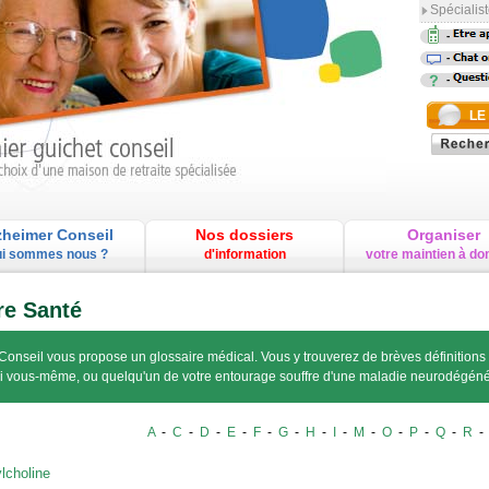
Spécialist
-
-
-
LE
zheimer Conseil
Nos dossiers
Organiser
i sommes nous ?
d'information
votre maintien à do
re Santé
Conseil vous propose un glossaire médical. Vous y trouverez de brèves définitions
si vous-même, ou quelqu'un de votre entourage souffre d'une maladie neurodégéné
A
-
C
-
D
-
E
-
F
-
G
-
H
-
I
-
M
-
O
-
P
-
Q
-
R
lcholine