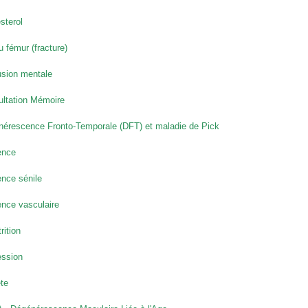
sterol
u fémur (fracture)
sion mentale
ltation Mémoire
érescence Fronto-Temporale (DFT) et maladie de Pick
nce
nce sénile
nce vasculaire
rition
ession
te