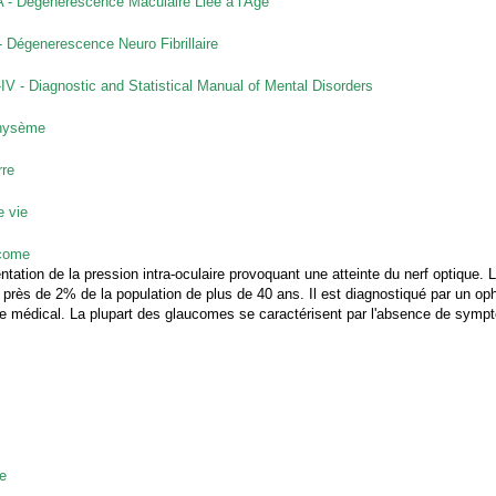
- Dégénérescence Maculaire Liée à l'Age
 Dégenerescence Neuro Fibrillaire
V - Diagnostic and Statistical Manual of Mental Disorders
hysème
rre
e vie
come
tation de la pression intra-oculaire provoquant une atteinte du nerf optique.
près de 2% de la population de plus de 40 ans. Il est diagnostiqué par un ophta
le médical. La plupart des glaucomes se caractérisent par l'absence de symp
e