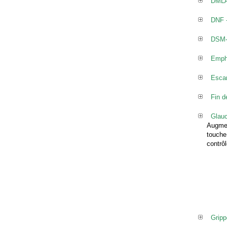
DMLA 
DNF -
DSM-I
Emp
Esca
Fin d
Glau
Augmen
touche 
contrô
Gripp