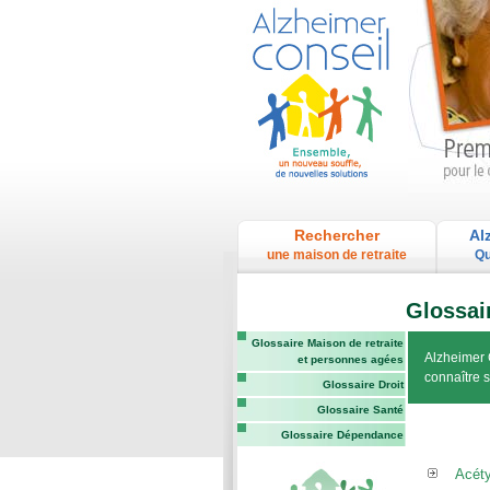
Rechercher
Al
une maison de retraite
Qu
Glossai
Glossaire Maison de retraite
Alzheimer 
et personnes agées
connaître 
Glossaire Droit
Glossaire Santé
Glossaire Dépendance
Acéty