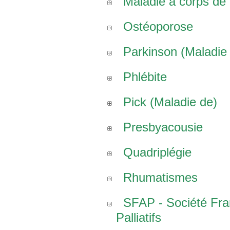
Maladie à corps de
Ostéoporose
Parkinson (Maladie
Phlébite
Pick (Maladie de)
Presbyacousie
Quadriplégie
Rhumatismes
SFAP - Société Fr
Palliatifs