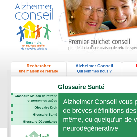
Rechercher
Alzheimer Conseil
une maison de retraite
Qui sommes nous ?
Glossaire Santé
Glossaire Maison de retraite
Alzheimer Conseil vous p
et personnes agées
Glossaire Droit
de brèves définitions des
Glossaire Santé
même, ou quelqu'un de vo
Glossaire Dépendance
neurodégénérative.