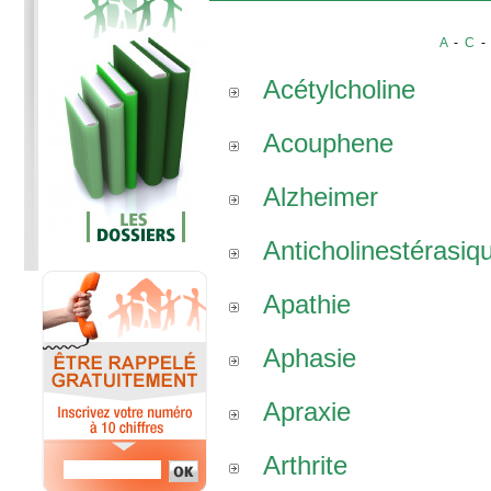
A
-
C
Acétylcholine
Acouphene
Alzheimer
Anticholinestérasiq
Apathie
Aphasie
Apraxie
Arthrite