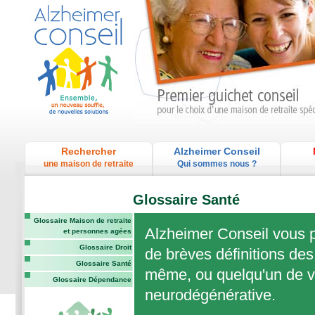
Rechercher
Alzheimer Conseil
une maison de retraite
Qui sommes nous ?
Glossaire Santé
Glossaire Maison de retraite
Alzheimer Conseil vous p
et personnes agées
Glossaire Droit
de brèves définitions des
Glossaire Santé
même, ou quelqu'un de vo
Glossaire Dépendance
neurodégénérative.