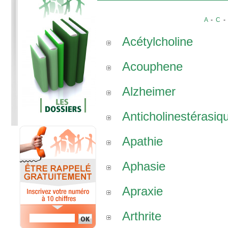
A
-
C
Acétylcholine
Acouphene
Alzheimer
Anticholinestérasiq
Apathie
Aphasie
Apraxie
Arthrite