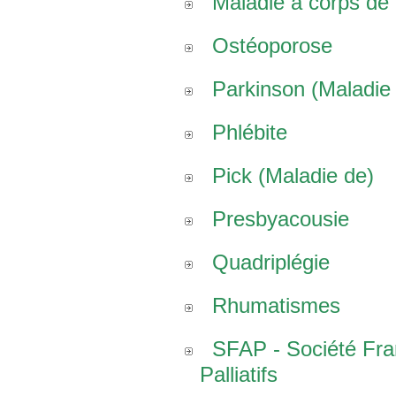
Maladie à corps de
Ostéoporose
Parkinson (Maladie
Phlébite
Pick (Maladie de)
Presbyacousie
Quadriplégie
Rhumatismes
SFAP - Société Fr
Palliatifs