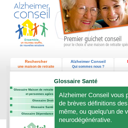
Rechercher
Alzheimer Conseil
une maison de retraite
Qui sommes nous ?
Glossaire Santé
Glossaire Maison de retraite
Alzheimer Conseil vous p
et personnes agées
Glossaire Droit
de brèves définitions des
Glossaire Santé
même, ou quelqu'un de vo
Glossaire Dépendance
neurodégénérative.