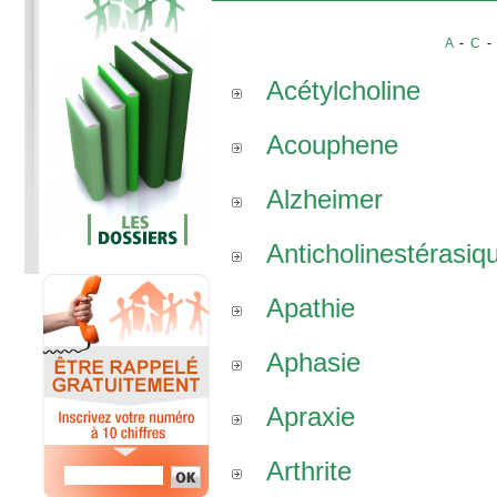
A
-
C
Acétylcholine
Acouphene
Alzheimer
Anticholinestérasiq
Apathie
Aphasie
Apraxie
Arthrite