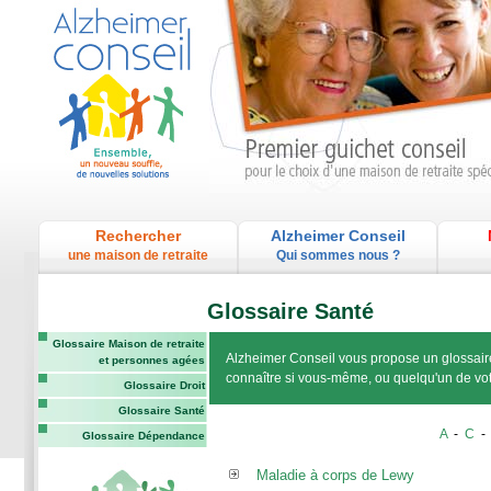
Rechercher
Alzheimer Conseil
une maison de retraite
Qui sommes nous ?
Glossaire Santé
Glossaire Maison de retraite
Alzheimer Conseil vous propose un glossaire
et personnes agées
connaître si vous-même, ou quelqu'un de vo
Glossaire Droit
Glossaire Santé
A
-
C
Glossaire Dépendance
Maladie à corps de Lewy