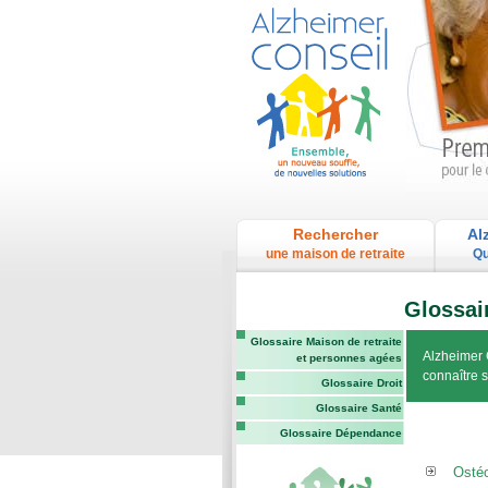
Rechercher
Al
une maison de retraite
Qu
Glossai
Glossaire Maison de retraite
Alzheimer 
et personnes agées
connaître 
Glossaire Droit
Glossaire Santé
Glossaire Dépendance
Osté