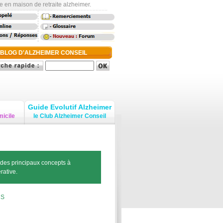
e en maison de retraite alzheimer.
-
-
-
 BLOG D'ALZHEIMER CONSEIL
Guide Evolutif Alzheimer
micile
le Club Alzheimer Conseil
 des principaux concepts à
rative.
-
S