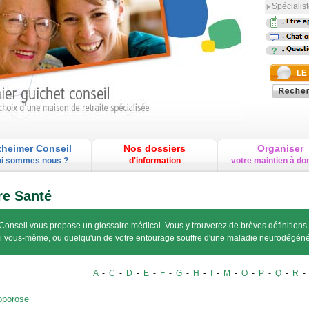
Spécialist
-
-
-
LE
zheimer Conseil
Nos dossiers
Organiser
i sommes nous ?
d'information
votre maintien à do
re Santé
Conseil vous propose un glossaire médical. Vous y trouverez de brèves définitions
si vous-même, ou quelqu'un de votre entourage souffre d'une maladie neurodégéné
A
-
C
-
D
-
E
-
F
-
G
-
H
-
I
-
M
-
O
-
P
-
Q
-
R
oporose