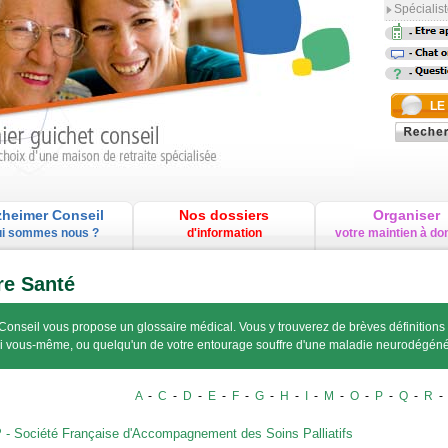
Spécialist
-
-
-
LE
zheimer Conseil
Nos dossiers
Organiser
i sommes nous ?
d'information
votre maintien à do
re Santé
Conseil vous propose un glossaire médical. Vous y trouverez de brèves définitions
si vous-même, ou quelqu'un de votre entourage souffre d'une maladie neurodégéné
A
-
C
-
D
-
E
-
F
-
G
-
H
-
I
-
M
-
O
-
P
-
Q
-
R
- Société Française d'Accompagnement des Soins Palliatifs