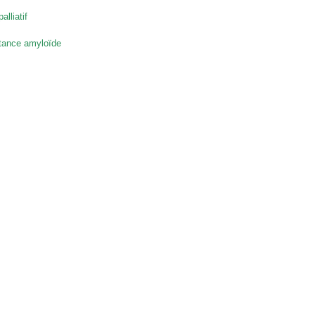
alliatif
tance amyloïde