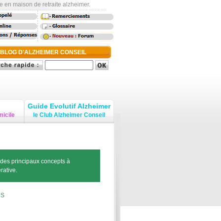
e en maison de retraite alzheimer.
-
-
-
 BLOG D'ALZHEIMER CONSEIL
Guide Evolutif Alzheimer
micile
le Club Alzheimer Conseil
 des principaux concepts à
rative.
-
S