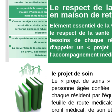
retraite : leurs distinctions
Le respect de l
Le respect de la santé du
malade d'Alzheimer en
en maison de ret
maison de retraite
Contrat de séjour en maison
Elément essentiel de la 
de retraite et droits de la
personne alzheimer future
le respect de la santé
résidente
besoins de chaque ré
La vie quotidienne en maison
de retraite
d'appeler un « projet
La prévention de la canicule
en EHPAD spécialisé
l'accompagnement médic
Alzheimer
le projet de soin
Le « projet de soins » 
personne âgée confiée à
chaque résident par l'équ
feuille de route médica
profil médical, de son 